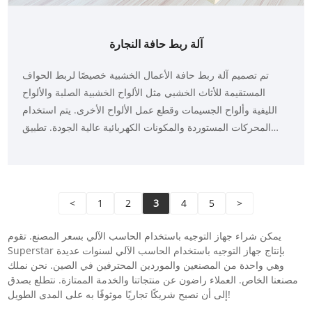
آلة ربط حافة النجارة
تم تصميم آلة ربط حافة الأعمال الخشبية خصيصًا لربط الحواف
المستقيمة للأثاث الخشبي مثل الألواح الخشبية الصلبة والألواح
الليفية وألواح الجسيمات وقطع عمل الألواح الأخرى. يتم استخدام
المحركات المستوردة والمكونات الكهربائية عالية الجودة. تطبيق
غراء تلقائي ودقيق بالكامل، تلميع مزدوج الجوانب من قطعة
واحدة. إنها تعتمد التتبع التلقائي وهيكل المحرك عالي السرعة عالي
التردد لضمان أن يكون التسطيح العلوي والسفلي للوحة المشذبة
سلسًا.
<
1
2
3
4
5
>
يمكن شراء جهاز التوجيه باستخدام الحاسب الآلي بسعر المصنع. تقوم
Superstar بإنتاج جهاز التوجيه باستخدام الحاسب الآلي لسنوات عديدة
وهي واحدة من المصنعين والموردين المحترفين في الصين. نحن نملك
مصنعنا الخاص. العملاء راضون عن منتجاتنا والخدمة الممتازة. نتطلع بصدق
إلى أن نصبح شريكًا تجاريًا موثوقًا به على المدى الطويل!