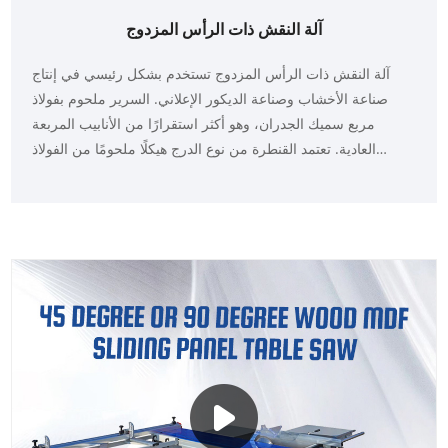
آلة النقش ذات الرأس المزدوج
آلة النقش ذات الرأس المزدوج تستخدم بشكل رئيسي في إنتاج
صناعة الأخشاب وصناعة الديكور الإعلاني. السرير ملحوم بفولاذ
مربع سميك الجدران، وهو أكثر استقرارًا من الأنابيب المربعة
العادية. تعتمد القنطرة من نوع الدرج هيكلًا ملحومًا من الفولاذ
المربع، وتعتمد اللوحة الجانبية على هيكل فولاذي سميك الجدران،
مما يقلل بشكل فعال من الاهتزاز أثناء المعالجة. مغزل مبرد بالماء
عالي الطاقة، مقاوم لدرجات الحرارة العالية، يطيل عمر المغزل.