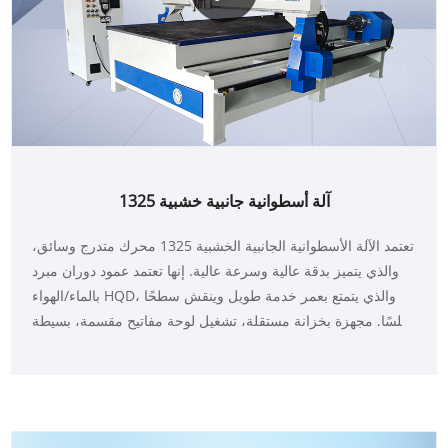
1325 آلة أسطوانية جانبية خشبية
تعتمد الآلة الأسطوانية الجانبية الخشبية 1325 محرك متدرج وسائق،
والذي يتميز بدقة عالية وسرعة عالية. إنها تعتمد عمود دوران مبرد
بالماء/الهواء HQD، والذي يتمتع بعمر خدمة طويل وينقش سطحًا
أملسًا. مجهزة بخزانة مستقلة، تشغيل لوحة مفاتيح مقسمة، بسيطة
ومريحة. هيكل وإطار من الفولاذ الصناعي الملحوم بقطر 12 مم.
مناسبة للأعمال الخشبية والأبواب الخشبية والأثاث والخزائن
والقوالب وما إلى ذلك. تشمل معالجة النقش القطع والنقش ثنائي
الأبعاد والنقش ثلاثي الأبعاد والتجويف وما إلى ذلك.