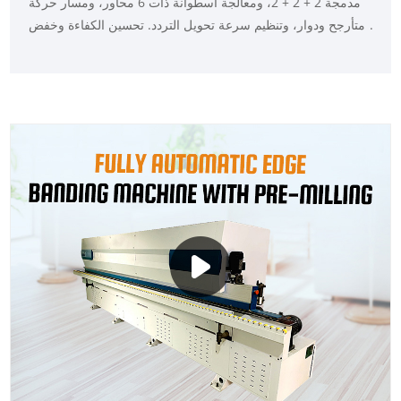
مدمجة 2 + 2 + 2، ومعالجة أسطوانة ذات 6 محاور، ومسار حركة
متأرجح ودوار، وتنظيم سرعة تحويل التردد. تحسين الكفاءة وخفض
التكاليف. يمكن تعديل سرعة التغذية وسمكها بنفسك.