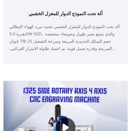
آلة نحت النموذج الدوار للمغزل الخشبي
آلة نحت النموذج الدوار للمغزل الخشبي تعتمد تبريد الهواء الإيطالي
بقدرة 9.0KW HSD، والذي يتمتع بعمر طويل وضوضاء منخفضة.
تايوان TBI 25 حجم السكك الحديدية المربعة وسرعة التشغيل
السريعة وقدرة تحمل قوية. تم اعتماد طاولة الامتزاز الفراغي،
والتي تتمتع بقوة شفط كبيرة ويمكنها امتصاص قطع صغيرة من
المواد. إنها مناسبة للخشب والحجر ورغوة التنين والمواد غير
المعدنية المختلفة ونقش مختلف القوالب غير المعدنية الصغيرة
والمتوسطة الحجم وقطع العمل ذات الشكل الخاص وغيرها من
المنتجات الدقيقة.