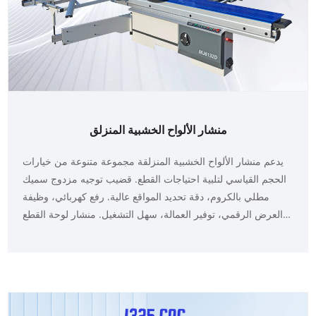
منشار الألواح الخشبية المنزلق
يدعم منشار الألواح الخشبية المنزلقة مجموعة متنوعة من خيارات
الحجم القياسي لتلبية احتياجات القطع. قضيب توجيه مزدوج سميك
مطلي بالكروم، دقة تحديد المواقع عالية. رفع كهربائي، وظيفة
العرض الرقمي، توفير العمالة، سهل التشغيل. منشار لوحة القطع
بزاوية 45 درجة/90 درجة اختياري وسهل الاستخدام. مناسبة لألواح
الكثافة، وألواح الجسيمات، والألواح الخشبية، وألواح ABS، وألواح
PVC، وزجاج شبكي، والخشب الصلب وغيرها من الهياكل والألواح
الخشبية ذات الصلابة المماثلة.