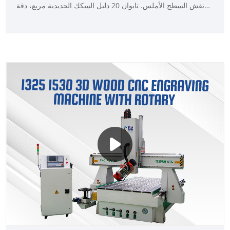
نقش السطح الأملس. تايوان 20 دليل السكك الحديدية مربع، دقة
المعالجة العالية. محرك السائر الاختياري أو محرك سيرفو. DSP/
نظام التحكم في تشغيل الكمبيوتر، سهل الاستخدام.