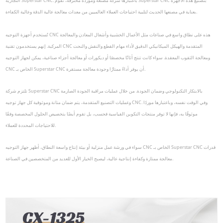
التجارية Superstar CNC. باعتبارها شركة مصنعة وموردة محترفة، تقوم Superstar CNC بتصنيع هذه الأجهزة
بعناية في مصنعها الحديث لتلبية احتياجات العملاء العالميين من معدات معالجة عالية الدقة وعالية الكفاءة.
تُستخدم أجهزة التوجيه CNC هذه على نطاق واسع في صناعات مثل الأعمال الخشبية وأشغال المعادن والمعالجة
المركبة. إنهم يستخدمون تقنية CNC المتقدمة والهيكل الميكانيكي الدقيق لأداء مهام القطع والنقش والنحت
ومعالجة الثقوب المعقدة. سواء كانت تنتج أثاثًا مخصصًا أو ديكورات أو معالجة أجزاء صناعية، يمكن لجهاز التوجيه
CNC الخاص بـ Superstar CNC أن يوفر أداءً ممتازًا وجودة معالجة مستقرة.
تلتزم شركة Superstar CNC بالابتكار التكنولوجي وضمان الجودة. من خلال عمليات مراقبة الجودة الصارمة
وعمليات التصنيع المتقدمة، يتم ضمان متانة وموثوقية كل جهاز توجيه CNC. وفي الوقت نفسه، وباعتبارها موردًا
موثوقًا به، فإنها لا توفر منتجات التكوين القياسية فحسب، بل تقوم أيضًا بتخصيص الحلول المخصصة وفقًا
للاحتياجات المحددة للعملاء.
سواء في ورشة عمل منزلية أو بيئة إنتاج واسعة النطاق، أظهر جهاز التوجيه CNC الخاص بـ Superstar CNC قدرات
معالجة ممتازة وكفاءة إنتاجية عالية، ليصبح الخيار الأول للعديد من المتخصصين في الصناعة.