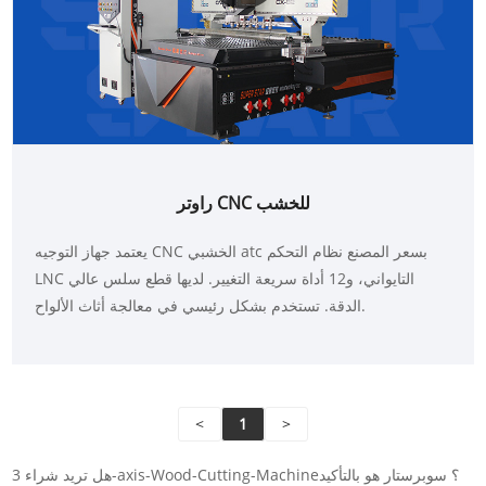
راوتر CNC للخشب
يعتمد جهاز التوجيه CNC الخشبي atc بسعر المصنع نظام التحكم
LNC التايواني، و12 أداة سريعة التغيير. لديها قطع سلس عالي
الدقة. تستخدم بشكل رئيسي في معالجة أثاث الألواح.
<
1
>
هل تريد شراء 3-axis-Wood-Cutting-Machine؟ سوبرستار هو بالتأكيد