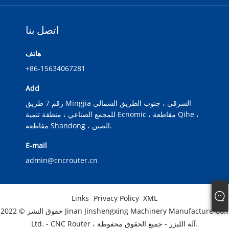
اتصل بنا
هاتف
+86-15634067281
Add
رقم 7 طريق Mingjia الشرقي ، جنوب الطريق الشمالي
للمجمع الصناعي ، منطقة تنمية Ecnomic ، مقاطعة Qihe ،
مقاطعة Shandong ، الصين.
E-mail
admin@cncrouter.cn
Links
Privacy Policy
XML
حقوق النشر © 2022 Jinan Jinshengxing Machinery Manufacture Co.،
Ltd. - CNC Router ، آلة الليزر - جميع الحقوق محفوظة.