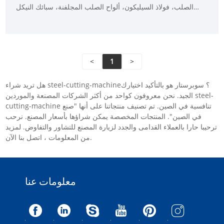
الصلب، فولاذ السيليكون، ألواح الصلب المجلفنة، سبائك النيكل
والتيتانيوم، سبائك حديد النيكل والكروم وغيرها من المواد. يمكن أن
يؤدي اعتماد برامج العرض الاحترافية إلى تصميم رسومات أو
نصوص متنوعة للمعالجة في الوقت الفعلي.
<
1
>
هل تريد شراء steel-cutting-machine؟ سوبرستار هو بالتأكيد اختيارك
الجيد. نحن معروفون كواحد من أكثر الشركات المصنعة والموردين steel-
cutting-machine تنافسية في الصين. تم تصنيف منتجاتنا على أنها "صنع
في الصين". المنتجات المخصصة يمكن شراؤها بأسعار المصنع. نرحب
ترحيبا حارا بالعملاء القدامى والجدد لزيارة المصنع للتشاور والتفاوض. لمزيد
من المعلومات ، اتصل بنا الآن.
معلومات عنا